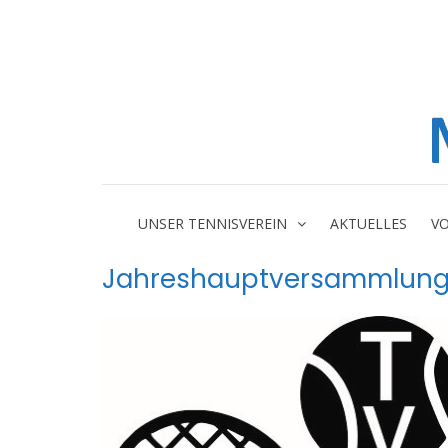
Skip
to
content
UNSER TENNISVEREIN
AKTUELLES
V
Jahreshauptversammlung m